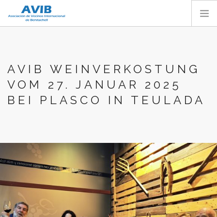
HOME
ÜBER UNS
AVIB WEINVERKOSTUNG
DIENSTLEISTUNGEN
VOM 27. JANUAR 2025
AVIB AKTIVITÄTEN
BEI PLASCO IN TEULADA
MITGLIEDER BEREICH
KONTAKT
WERDE MITGLIED
DEUTSCH