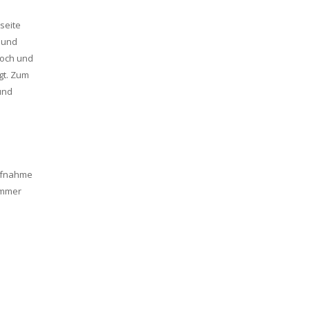
seite
 und
hoch und
gt. Zum
und
ufnahme
ummer