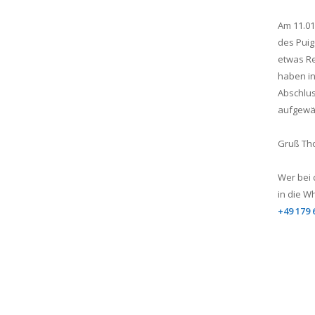
Am 11.01
des Puig
etwas Re
haben in
Abschlus
aufgewä
Gruß Th
Wer bei 
in die 
+49 179 