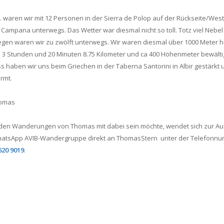
. waren wir mit 12 Personen in der Sierra de Polop auf der Rückseite/West
 Campana unterwegs. Das Wetter war diesmal nicht so toll. Totz viel Nebel
gen waren wir zu zwölft unterwegs. Wir waren diesmal über 1000 Meter 
 3 Stunden und 20 Minuten 8.75 Kilometer und ca 400 Höhenmeter bewälti
s haben wir uns beim Griechen in der Taberna Santorini in Albir gestärkt 
rmt.
omas
den Wanderungen von Thomas mit dabei sein möchte, wendet sich zur A
WhatsApp AVIB-Wandergruppe direkt an ThomasStern unter der Telefonn
620 9019
.