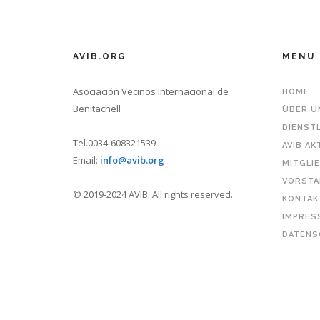
AVIB.ORG
MENU
Asociación Vecinos Internacional de
HOME
Benitachell
ÜBER U
DIENST
Tel.0034-608321539
AVIB AK
Email:
info@avib.org
MITGLI
VORSTA
© 2019-2024 AVIB. All rights reserved.
KONTAK
IMPRES
DATENS